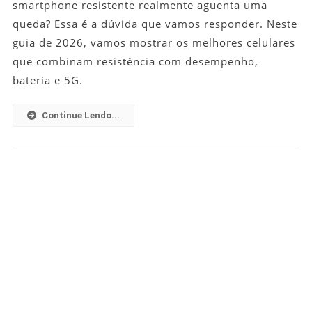
smartphone resistente realmente aguenta uma
Melhores
queda? Essa é a dúvida que vamos responder. Neste
Modelos
guia de 2026, vamos mostrar os melhores celulares
Para
que combinam resistência com desempenho,
Comprar
bateria e 5G.
Em
2026
Continue Lendo...