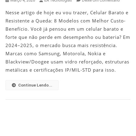
Março 4, 2026
EA Tecnologias
Deixe Um Comentário
Celular
Nesse artigo de hoje eu vou trazer, Celular Barato e
Barato
Resistente a Queda: 8 Modelos com Melhor Custo-
E
Resisten
Benefício. Você já pensou em um celular barato e
A
forte que não perde em desempenho ou bateria? Em
Queda:
2024–2025, o mercado busca mais resistência.
8
Marcas como Samsung, Motorola, Nokia e
Modelos
Blackview/Doogee usam vidro reforçado, estruturas
Com
metálicas e certificações IP/MIL-STD para isso.
Melhor
Custo-
Benefíci
Continue Lendo...