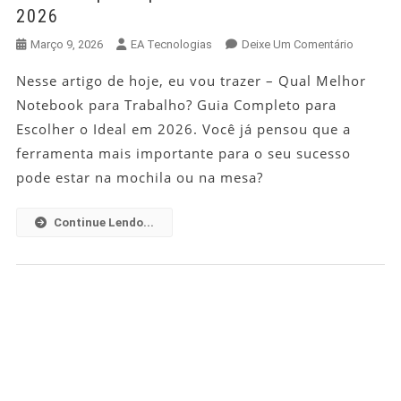
2026
Em
Março 9, 2026
EA Tecnologias
Deixe Um Comentário
Qual
Nesse artigo de hoje, eu vou trazer – Qual Melhor
Melhor
Notebook para Trabalho? Guia Completo para
Noteboo
Para
Escolher o Ideal em 2026. Você já pensou que a
Trabalho
ferramenta mais importante para o seu sucesso
Guia
pode estar na mochila ou na mesa?
Complet
Para
Continue Lendo...
Escolher
O
Ideal
Em
2026