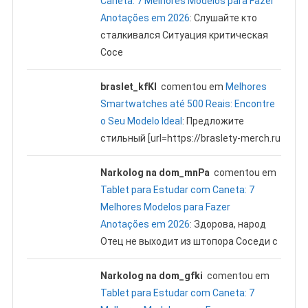
Caneta: 7 Melhores Modelos para Fazer
Anotações em 2026
: Слушайте кто
сталкивался Ситуация критическая
Сосе
braslet_kfKl
comentou em
Melhores
Smartwatches até 500 Reais: Encontre
o Seu Modelo Ideal
: Предложите
стильный [url=https://braslety-merch.ru
Narkolog na dom_mnPa
comentou em
Tablet para Estudar com Caneta: 7
Melhores Modelos para Fazer
Anotações em 2026
: Здорова, народ
Отец не выходит из штопора Соседи с
Narkolog na dom_gfki
comentou em
Tablet para Estudar com Caneta: 7