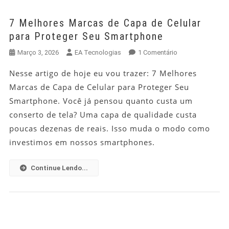
7 Melhores Marcas de Capa de Celular
para Proteger Seu Smartphone
Em
Março 3, 2026
EA Tecnologias
1 Comentário
7
Nesse artigo de hoje eu vou trazer: 7 Melhores
Melhores
Marcas de Capa de Celular para Proteger Seu
Marcas
De
Smartphone. Você já pensou quanto custa um
Capa
conserto de tela? Uma capa de qualidade custa
De
poucas dezenas de reais. Isso muda o modo como
Celular
investimos em nossos smartphones.
Para
Proteger
Continue Lendo...
Seu
Smartphone