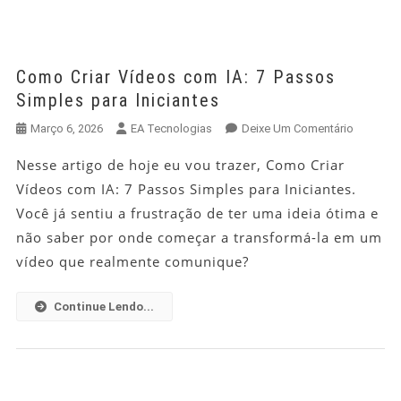
Como Criar Vídeos com IA: 7 Passos
Simples para Iniciantes
Em
Março 6, 2026
EA Tecnologias
Deixe Um Comentário
Como
Nesse artigo de hoje eu vou trazer, Como Criar
Criar
Vídeos com IA: 7 Passos Simples para Iniciantes.
Vídeos
Com
Você já sentiu a frustração de ter uma ideia ótima e
IA:
não saber por onde começar a transformá-la em um
7
vídeo que realmente comunique?
Passos
Simples
Continue Lendo...
Para
Iniciante