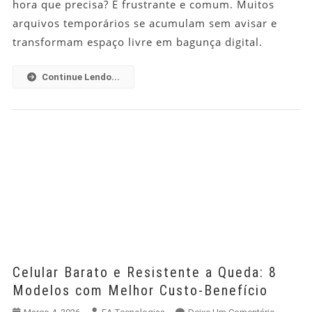
hora que precisa? É frustrante e comum. Muitos
Sistema:
arquivos temporários se acumulam sem avisar e
7
transformam espaço livre em bagunça digital.
Dicas
Práticas
Para
Continue Lendo...
Melhorar
O
Desemp
Celular Barato e Resistente a Queda: 8
Modelos com Melhor Custo-Benefício
Em