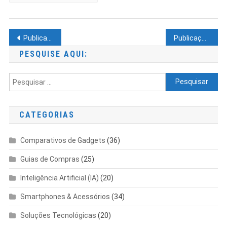
Opções
Mais
Resisten
Navegação
E
Publicações mais antigas
Publicações mais novas
Bonitas
por
PESQUISE AQUI:
posts
Pesquisar
por:
CATEGORIAS
Comparativos de Gadgets
(36)
Guias de Compras
(25)
Inteligência Artificial (IA)
(20)
Smartphones & Acessórios
(34)
Soluções Tecnológicas
(20)