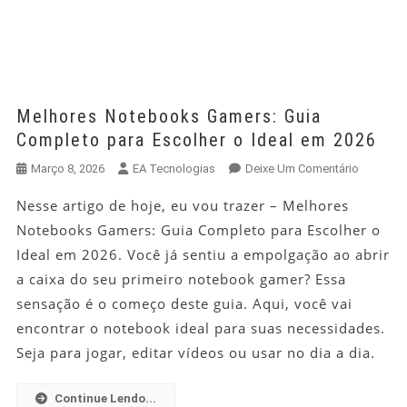
Melhores Notebooks Gamers: Guia
Completo para Escolher o Ideal em 2026
Em
Março 8, 2026
EA Tecnologias
Deixe Um Comentário
Melhores
Nesse artigo de hoje, eu vou trazer – Melhores
Noteboo
Notebooks Gamers: Guia Completo para Escolher o
Gamers:
Guia
Ideal em 2026. Você já sentiu a empolgação ao abrir
Complet
a caixa do seu primeiro notebook gamer? Essa
Para
sensação é o começo deste guia. Aqui, você vai
Escolher
encontrar o notebook ideal para suas necessidades.
O
Seja para jogar, editar vídeos ou usar no dia a dia.
Ideal
Em
2026
Continue Lendo...