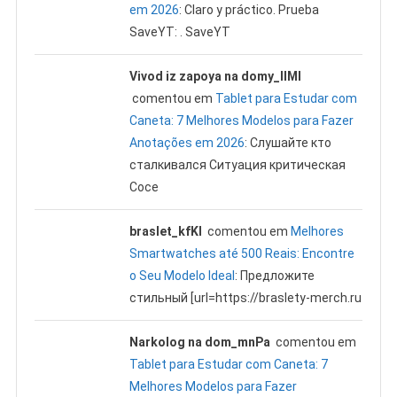
em 2026
: Claro y práctico. Prueba
SaveYT: . SaveYT
Vivod iz zapoya na domy_llMl
comentou em
Tablet para Estudar com
Caneta: 7 Melhores Modelos para Fazer
Anotações em 2026
: Слушайте кто
сталкивался Ситуация критическая
Сосе
braslet_kfKl
comentou em
Melhores
Smartwatches até 500 Reais: Encontre
o Seu Modelo Ideal
: Предложите
стильный [url=https://braslety-merch.ru
Narkolog na dom_mnPa
comentou em
Tablet para Estudar com Caneta: 7
Melhores Modelos para Fazer