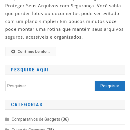
Como
Proteger Seus Arquivos com Segurança. Você sabia
Fazer
que perder fotos ou documentos pode ser evitado
Backup
com um plano simples? Em poucos minutos você
No
pode montar uma rotina que mantém seus arquivos
Google
seguros, acessíveis e organizados.
Drive
E
Proteger
Continue Lendo...
Seus
Arquivos
PESQUISE AQUI:
Com
Segurança
Pesquisar
por:
CATEGORIAS
Comparativos de Gadgets
(36)