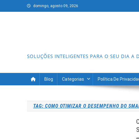
Skip
domingo, agosto 09, 2026
to
content
SOLUÇÕES INTELIGENTES PARA O SEU DIA A 
Blog
Categorias
Política De Privacid
TAG:
COMO OTIMIZAR O DESEMPENHO DO SM
Como Deixar o Celular Mais Rá