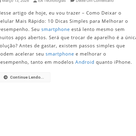
Em
Março 13, 2026
EA Tecnologias
Deixe Um Comentário
Como
esse artigo de hoje, eu vou trazer – Como Deixar o
Deixar
elular Mais Rápido: 10 Dicas Simples para Melhorar o
O
Celular
Desempenho. Seu
smartphone
está lento mesmo sem
Mais
uitos apps abertos. Será que trocar de aparelho é a únic
Rápido:
olução? Antes de gastar, existem passos simples que
10
podem acelerar seu
smartphone
e melhorar o
Dicas
desempenho, tanto em modelos
Android
quanto iPhone.
Simples
Para
Melhorar
Continue Lendo...
O
Desempenh