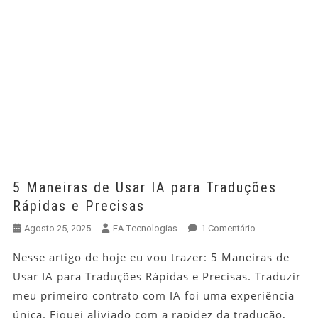
5 Maneiras de Usar IA para Traduções
Rápidas e Precisas
Em
Agosto 25, 2025
EA Tecnologias
1 Comentário
5
Nesse artigo de hoje eu vou trazer: 5 Maneiras de
Maneiras
Usar IA para Traduções Rápidas e Precisas. Traduzir
De
Usar
meu primeiro contrato com IA foi uma experiência
IA
única. Fiquei aliviado com a rapidez da tradução,