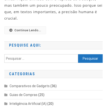
Para
mas também um pouco preocupado. Isso porque sei
Traduções
que, em textos importantes, a precisão humana é
Rápidas
crucial.
E
Precisas
Continue Lendo...
PESQUISE AQUI:
Pesquisar
por:
CATEGORIAS
Comparativos de Gadgets
(36)
Guias de Compras
(25)
Inteligência Artificial (IA)
(20)