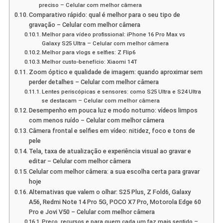
preciso – Celular com melhor câmera
Comparativo rápido: qual é melhor para o seu tipo de
gravação – Celular com melhor câmera
Melhor para vídeo profissional: iPhone 16 Pro Max vs
Galaxy S25 Ultra – Celular com melhor câmera
Melhor para vlogs e selfies: Z Flip6
Melhor custo-benefício: Xiaomi 14T
Zoom óptico e qualidade de imagem: quando aproximar sem
perder detalhes – Celular com melhor câmera
Lentes periscópicas e sensores: como S25 Ultra e S24 Ultra
se destacam – Celular com melhor câmera
Desempenho em pouca luz e modo noturno: vídeos limpos
com menos ruído – Celular com melhor câmera
Câmera frontal e selfies em vídeo: nitidez, foco e tons de
pele
Tela, taxa de atualização e experiência visual ao gravar e
editar – Celular com melhor câmera
Celular com melhor câmera: a sua escolha certa para gravar
hoje
Alternativas que valem o olhar: S25 Plus, Z Fold6, Galaxy
A56, Redmi Note 14 Pro 5G, POCO X7 Pro, Motorola Edge 60
Pro e Jovi V50 – Celular com melhor câmera
Preço, recursos e para quem cada um faz mais sentido –