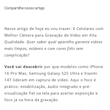
Melhor
Câmera
Compartilhe nosso artigo:
Para
Gravação
De
Nesse artigo de hoje eu vou trazer: 6 Celulares com
Vídeo
Melhor Câmera para Gravação de Vídeo em Alta
Em
Alta
Qualidade.
Quer saber qual aparelho garante vídeos
Qualidade
mais limpos, estáveis e com cores fiéis sem
complicação?
Você vai descobrir
por que modelos como iPhone
16 Pro Max, Samsung Galaxy S25 Ultra e Xiaomi
14T lideram em captura de vídeo. Aqui o foco é
prático: estabilização, áudio integrado e pré-
visualização fiel na tela para acertar exposição e
foco já na hora da gravação.