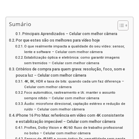
Sumário
Principais Aprendizados – Celular com melhor câmera
Por que estes são os melhores para vídeo hoje
O que realmente impacta a qualidade do seu vídeo: sensor,
lente e software – Celular com melhor câmera
Estabilização óptica e eletrônica: como garantir imagens
sem tremidos – Celular com melhor câmera
Critérios de compra para quem grava: resolução, foco, som e
pouca luz – Celular com melhor câmera
4K, 8K, HDR e taxa de bits: quando cada um faz diferença –
Celular com melhor câmera
Foco automático, rastreamento e IA: manter o assunto
sempre nítido – Celular com melhor câmera
Áudio: microfone direcional, captação estéreo e redução de
ruído – Celular com melhor câmera
iPhone 16 Pro Max: referência em vídeo com 4K consistente
e estabilização impecável – Celular com melhor câmera
ProRes, Dolby Vision e 4K/60: fluxo de trabalho profissional
no bolso – Celular com melhor câmera
Sensor de 48 MP e zoom óptico 5x: versatilidade sem perda