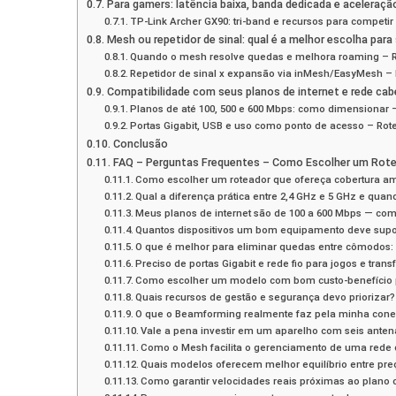
Para gamers: latência baixa, banda dedicada e aceleraçã
TP‑Link Archer GX90: tri‑band e recursos para competir 
Mesh ou repetidor de sinal: qual é a melhor escolha par
Quando o mesh resolve quedas e melhora roaming – Ro
Repetidor de sinal x expansão via inMesh/EasyMesh – R
Compatibilidade com seus planos de internet e rede cab
Planos de até 100, 500 e 600 Mbps: como dimensionar –
Portas Gigabit, USB e uso como ponto de acesso – Rote
Conclusão
FAQ – Perguntas Frequentes – Como Escolher um Rotea
Como escolher um roteador que ofereça cobertura a
Qual a diferença prática entre 2,4 GHz e 5 GHz e qua
Meus planos de internet são de 100 a 600 Mbps — c
Quantos dispositivos um bom equipamento deve sup
O que é melhor para eliminar quedas entre cômodos:
Preciso de portas Gigabit e rede fio para jogos e tran
Como escolher um modelo com bom custo‑benefício 
Quais recursos de gestão e segurança devo priorizar?
O que o Beamforming realmente faz pela minha con
Vale a pena investir em um aparelho com seis anten
Como o Mesh facilita o gerenciamento de uma rede 
Quais modelos oferecem melhor equilíbrio entre pr
Como garantir velocidades reais próximas ao plano