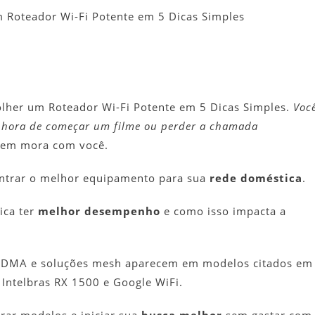
scolher
 Roteador Wi-Fi Potente em 5 Dicas Simples
Um
oteador
i-
i
otente
olher um Roteador Wi-Fi Potente em 5 Dicas Simples.
Voc
Em
na hora de começar um filme ou perder a chamada
quem mora com você.
icas
imples
contrar o melhor equipamento para sua
rede doméstica
.
ica ter
melhor desempenho
e como isso impacta a
DMA e soluções mesh aparecem em modelos citados em
ntelbras RX 1500 e Google WiFi.