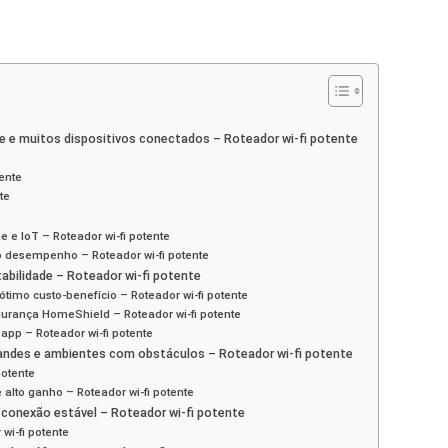
de e muitos dispositivos conectados – Roteador wi-fi potente
tente
te
e e IoT – Roteador wi-fi potente
o desempenho – Roteador wi-fi potente
abilidade – Roteador wi-fi potente
 ótimo custo‑benefício – Roteador wi-fi potente
gurança HomeShield – Roteador wi-fi potente
pp – Roteador wi-fi potente
randes e ambientes com obstáculos – Roteador wi-fi potente
potente
lto ganho – Roteador wi-fi potente
conexão estável – Roteador wi-fi potente
wi-fi potente