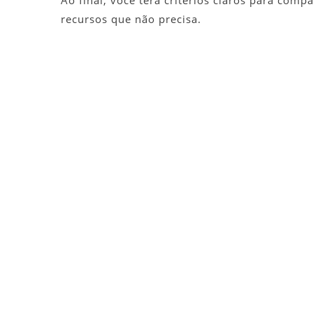
Ao final, você terá critérios claros para comp
recursos que não precisa.