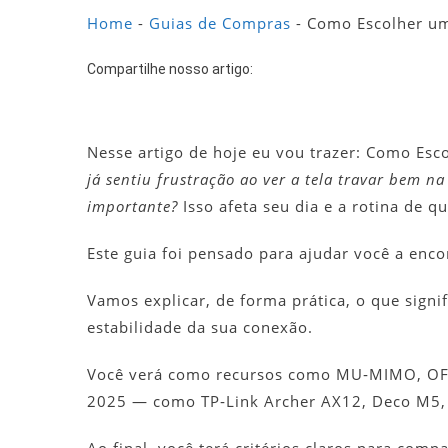
E
Home
-
Guias de Compras
-
Como Escolher um
R
Compartilhe nosso artigo:
W
F
P
Nesse artigo de hoje eu vou trazer: Como Esc
já sentiu frustração ao ver a tela travar bem 
5
importante?
Isso afeta seu dia e a rotina de 
D
S
Este guia foi pensado para ajudar você a en
Vamos explicar, de forma prática, o que signif
estabilidade da sua conexão.
Você verá como recursos como MU‑MIMO, OF
2025 — como TP‑Link Archer AX12, Deco M5, I