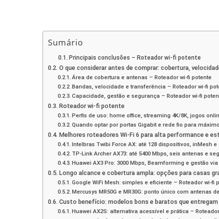
Sumário
Principais conclusões – Roteador wi-fi potente
O que considerar antes de comprar: cobertura, velocida
Área de cobertura e antenas – Roteador wi-fi potente
Bandas, velocidade e transferência – Roteador wi-fi po
Capacidade, gestão e segurança – Roteador wi-fi poten
Roteador wi-fi potente
Perfis de uso: home office, streaming 4K/8K, jogos onlin
Quando optar por portas Gigabit e rede fio para máxim
Melhores roteadores Wi‑Fi 6 para alta performance e est
Intelbras Twibi Force AX: até 128 dispositivos, inMesh e
TP‑Link Archer AX73: até 5400 Mbps, seis antenas e se
Huawei AX3 Pro: 3000 Mbps, Beamforming e gestão via a
Longo alcance e cobertura ampla: opções para casas g
Google WiFi Mesh: simples e eficiente – Roteador wi-fi 
Mercusys MR50G e MR30G: ponto único com antenas de a
Custo benefício: modelos bons e baratos que entregam 
Huawei AX2S: alternativa acessível e prática – Roteador 