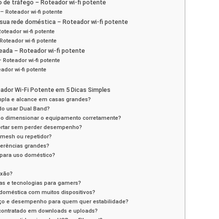
o de tráfego – Roteador wi-fi potente
– Roteador wi-fi potente
a sua rede doméstica – Roteador wi-fi potente
teador wi-fi potente
oteador wi-fi potente
eada – Roteador wi-fi potente
 Roteador wi-fi potente
ador wi-fi potente
dor Wi-Fi Potente em 5 Dicas Simples
mpla e alcance em casas grandes?
ndo usar Dual Band?
omo dimensionar o equipamento corretamente?
ortar sem perder desempenho?
 mesh ou repetidor?
sferências grandes?
para uso doméstico?
exão?
as e tecnologias para gamers?
doméstica com muitos dispositivos?
eço e desempenho para quem quer estabilidade?
 contratado em downloads e uploads?