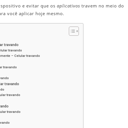
ispositivo e evitar que os
aplicativos
travem no meio do
para você aplicar hoje mesmo.
lar travando
lular travando
vamente – Celular travando
ar travando
avando
ar travando
ndo
ular travando
vando
ular travando
avando