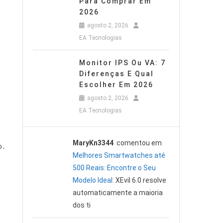
Para Comprar Em
2026
agosto 2, 2026
EA Tecnologias
Monitor IPS Ou VA: 7
Diferenças E Qual
Escolher Em 2026
agosto 2, 2026
EA Tecnologias
MaryKn3344
comentou em
o.
Melhores Smartwatches até
500 Reais: Encontre o Seu
Modelo Ideal
: XEvil 6.0 resolve
automaticamente a maioria
a
dos ti