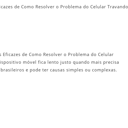
Maneiras
icazes de Como Resolver o Problema do Celular Travand
Eficazes
De
Como
Resolver
O
Problema
Do
as Eficazes de Como Resolver o Problema do Celular
Celular
spositivo móvel fica lento justo quando mais precisa
Travando
e brasileiros e pode ter causas simples ou complexas.