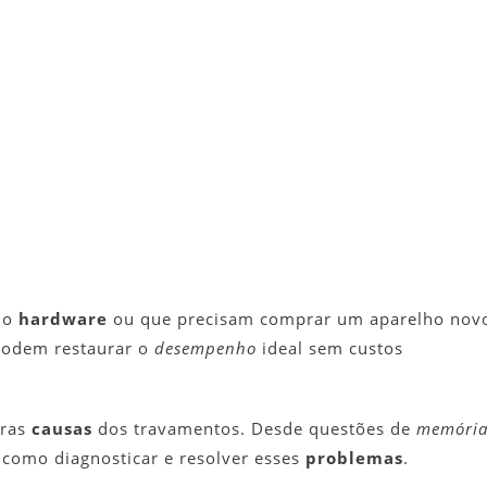
no
hardware
ou que precisam comprar um aparelho nov
 podem restaurar o
desempenho
ideal sem custos
iras
causas
dos travamentos. Desde questões de
memóri
 como diagnosticar e resolver esses
problemas
.