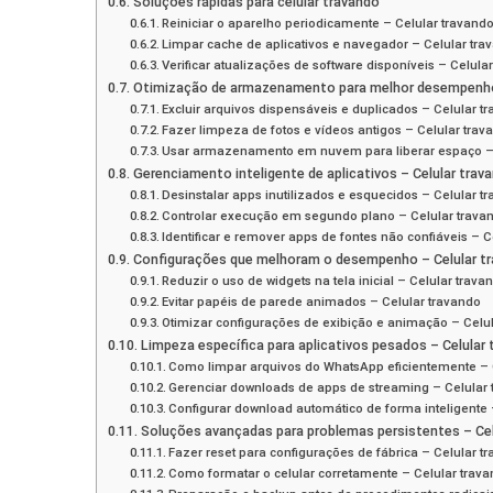
Soluções rápidas para celular travando
Reiniciar o aparelho periodicamente – Celular travand
Limpar cache de aplicativos e navegador – Celular tra
Verificar atualizações de software disponíveis – Celula
Otimização de armazenamento para melhor desempenho 
Excluir arquivos dispensáveis e duplicados – Celular t
Fazer limpeza de fotos e vídeos antigos – Celular trav
Usar armazenamento em nuvem para liberar espaço – 
Gerenciamento inteligente de aplicativos – Celular trav
Desinstalar apps inutilizados e esquecidos – Celular t
Controlar execução em segundo plano – Celular trava
Identificar e remover apps de fontes não confiáveis – C
Configurações que melhoram o desempenho – Celular t
Reduzir o uso de widgets na tela inicial – Celular trava
Evitar papéis de parede animados – Celular travando
Otimizar configurações de exibição e animação – Celu
Limpeza específica para aplicativos pesados – Celular
Como limpar arquivos do WhatsApp eficientemente – 
Gerenciar downloads de apps de streaming – Celular 
Configurar download automático de forma inteligente 
Soluções avançadas para problemas persistentes – Cel
Fazer reset para configurações de fábrica – Celular t
Como formatar o celular corretamente – Celular trav