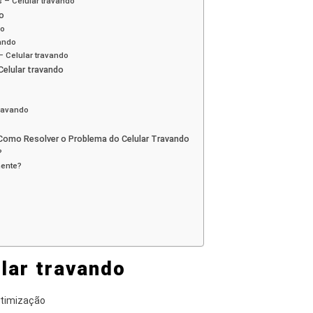
 – Celular travando
o
do
vando
 Celular travando
Celular travando
ravando
Como Resolver o Problema do Celular Travando
?
mente?
lar travando
 otimização