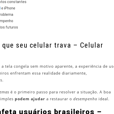
entos constantes
d
e iPhone
problema
sempenho
tos futuros
que seu celular trava – Celular
a tela congela sem motivo aparente, a experiência de us
eiros enfrentam essa realidade diariamente,
s.
lemas
é o primeiro passo para resolver a situação. A boa
 simples
podem ajudar
a restaurar o
desempenho
ideal.
eta usuários brasileiros –