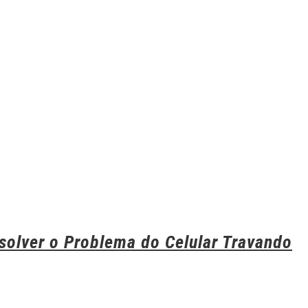
solver o Problema do Celular Travando
Em
s
7