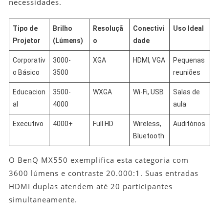
necessidades.
Tipo de
Brilho
Resoluçã
Conectivi
Uso Ideal
Projetor
(Lúmens)
o
dade
Corporativ
3000-
XGA
HDMI, VGA
Pequenas
o Básico
3500
reuniões
Educacion
3500-
WXGA
Wi-Fi, USB
Salas de
al
4000
aula
Executivo
4000+
Full HD
Wireless,
Auditórios
Bluetooth
O BenQ MX550 exemplifica esta categoria com
3600 lúmens e contraste 20.000:1. Suas entradas
HDMI duplas atendem até 20 participantes
simultaneamente.