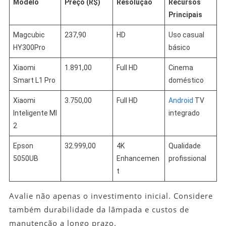
Modelo
Preço (R$)
Resolução
Recursos
Principais
Magcubic
237,90
HD
Uso casual
HY300Pro
básico
Xiaomi
1.891,00
Full HD
Cinema
Smart L1 Pro
doméstico
Xiaomi
3.750,00
Full HD
Android
TV
Inteligente MI
integrado
2
Epson
32.999,00
4K
Qualidade
5050UB
Enhancemen
profissional
t
Avalie não apenas o investimento inicial. Considere
também durabilidade da lâmpada e custos de
manutenção a longo prazo.