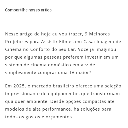
Assistir
Filmes
Compartilhe nosso artigo:
Em
Casa:
Imagem
Nesse artigo de hoje eu vou trazer, 9 Melhores
De
Cinema
Projetores para Assistir Filmes em Casa: Imagem de
No
Cinema no Conforto do Seu Lar. Você já imaginou
Conforto
por que algumas pessoas preferem investir em um
Do
sistema de cinema doméstico em vez de
Seu
simplesmente comprar uma TV maior?
Lar
Em 2025, o mercado brasileiro oferece uma seleção
impressionante de equipamentos que transformam
qualquer ambiente. Desde opções compactas até
modelos de alta performance, há soluções para
todos os gostos e orçamentos.