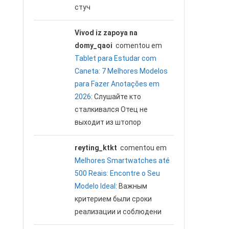
стуч
Vivod iz zapoya na
domy_qaoi
comentou em
Tablet para Estudar com
Caneta: 7 Melhores Modelos
para Fazer Anotações em
2026
: Слушайте кто
сталкивался Отец не
выходит из штопор
reyting_ktkt
comentou em
Melhores Smartwatches até
500 Reais: Encontre o Seu
Modelo Ideal
: Важным
критерием были сроки
реализации и соблюдени