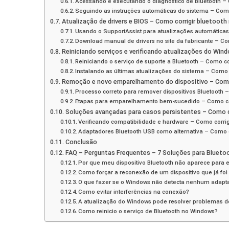
Acessando e executando o diagnóstico de Bluetooth – 
Seguindo as instruções automáticas do sistema – Como
Atualização de drivers e BIOS – Como corrigir bluetoot
Usando o SupportAssist para atualizações automáticas
Download manual de drivers no site da fabricante – Co
Reiniciando serviços e verificando atualizações do Win
Reiniciando o serviço de suporte a Bluetooth – Como co
Instalando as últimas atualizações do sistema – Como 
Remoção e novo emparelhamento do dispositivo – Como
Processo correto para remover dispositivos Bluetooth 
Etapas para emparelhamento bem-sucedido – Como cor
Soluções avançadas para casos persistentes – Como c
Verificando compatibilidade e hardware – Como corrig
Adaptadores Bluetooth USB como alternativa – Como c
Conclusão
FAQ – Perguntas Frequentes – 7 Soluções para Bluetoo
Por que meu dispositivo Bluetooth não aparece para
Como forçar a reconexão de um dispositivo que já fo
O que fazer se o Windows não detecta nenhum adapta
Como evitar interferências na conexão?
A atualização do Windows pode resolver problemas d
Como reinicio o serviço de Bluetooth no Windows?