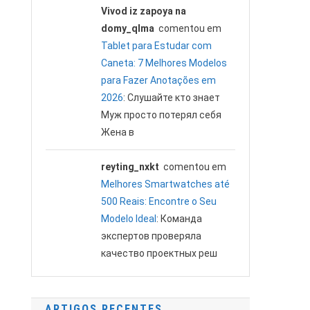
Vivod iz zapoya na
domy_qlma
comentou em
Tablet para Estudar com
Caneta: 7 Melhores Modelos
para Fazer Anotações em
2026
: Слушайте кто знает
Муж просто потерял себя
Жена в
reyting_nxkt
comentou em
Melhores Smartwatches até
500 Reais: Encontre o Seu
Modelo Ideal
: Команда
экспертов проверяла
качество проектных реш
ARTIGOS RECENTES