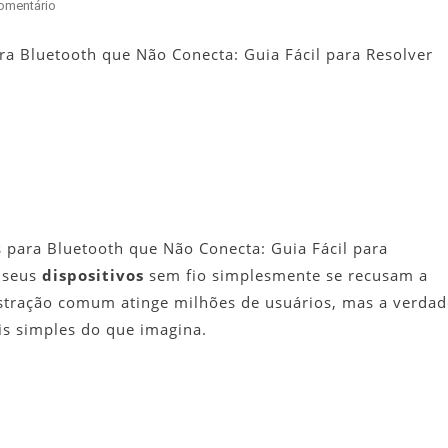
Em
omentário
7
Soluções
ra Bluetooth que Não Conecta: Guia Fácil para Resolver
Para
Bluetooth
Que
Não
Conecta:
Guia
Fácil
Para
s para Bluetooth que Não Conecta: Guia Fácil para
Resolver
e seus
dispositivos
sem fio simplesmente se recusam a
Agora
ustração comum atinge milhões de usuários, mas a verdad
s simples do que imagina.