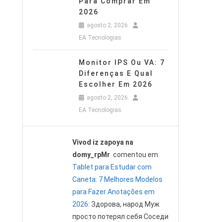
Para Comprar Em
2026
agosto 2, 2026
EA Tecnologias
Monitor IPS Ou VA: 7
Diferenças E Qual
Escolher Em 2026
agosto 2, 2026
EA Tecnologias
Vivod iz zapoya na
domy_rpMr
comentou em
Tablet para Estudar com
Caneta: 7 Melhores Modelos
para Fazer Anotações em
2026
: Здорова, народ Муж
просто потерял себя Соседи