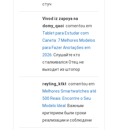
стуч
Vivod iz zapoya na
domy_qaoi
comentou em
Tablet para Estudar com
Caneta: 7 Melhores Modelos
para Fazer Anotações em
2026
: Слушайте кто
сталкивался Отец не
выходит из штопор
reyting_ktkt
comentou em
Melhores Smartwatches até
500 Reais: Encontre o Seu
Modelo Ideal
: Важным
критерием были сроки
реализации и соблюдени