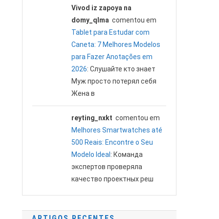
Vivod iz zapoya na
domy_qlma
comentou em
Tablet para Estudar com
Caneta: 7 Melhores Modelos
para Fazer Anotações em
2026
: Слушайте кто знает
Муж просто потерял себя
Жена в
reyting_nxkt
comentou em
Melhores Smartwatches até
500 Reais: Encontre o Seu
Modelo Ideal
: Команда
экспертов проверяла
качество проектных реш
ARTIGOS RECENTES