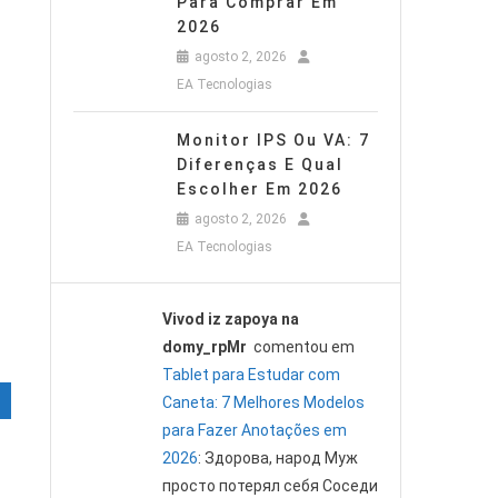
Para Comprar Em
2026
agosto 2, 2026
EA Tecnologias
Monitor IPS Ou VA: 7
Diferenças E Qual
Escolher Em 2026
agosto 2, 2026
EA Tecnologias
Vivod iz zapoya na
domy_rpMr
comentou em
Tablet para Estudar com
Caneta: 7 Melhores Modelos
para Fazer Anotações em
2026
: Здорова, народ Муж
просто потерял себя Соседи