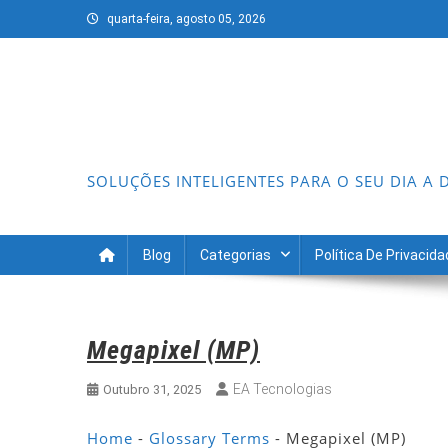
Skip
quarta-feira, agosto 05, 2026
to
content
SOLUÇÕES INTELIGENTES PARA O SEU DIA A 
Blog
Categorias
Política De Privacid
Megapixel (MP)
EA Tecnologias
Outubro 31, 2025
Home
-
Glossary Terms
-
Megapixel (MP)