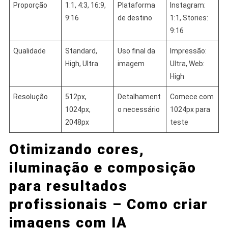
Proporção
1:1, 4:3, 16:9,
Plataforma
Instagram:
9:16
de destino
1:1, Stories:
9:16
Qualidade
Standard,
Uso final da
Impressão:
High, Ultra
imagem
Ultra, Web:
High
Resolução
512px,
Detalhament
Comece com
1024px,
o necessário
1024px para
2048px
teste
Otimizando cores,
iluminação e composição
para resultados
profissionais – Como criar
imagens com IA