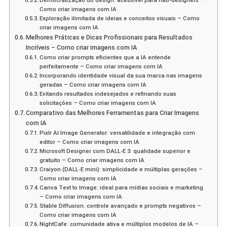
Democratização do design: acessível para não-designers –
Como criar imagens com IA
Exploração ilimitada de ideias e conceitos visuais – Como
criar imagens com IA
Melhores Práticas e Dicas Profissionais para Resultados
Incríveis – Como criar imagens com IA
Como criar prompts eficientes que a IA entende
perfeitamente – Como criar imagens com IA
Incorporando identidade visual da sua marca nas imagens
geradas – Como criar imagens com IA
Evitando resultados indesejados e refinando suas
solicitações – Como criar imagens com IA
Comparativo das Melhores Ferramentas para Criar Imagens
com IA
Pixlr AI Image Generator: versatilidade e integração com
editor – Como criar imagens com IA
Microsoft Designer com DALL-E 3: qualidade superior e
gratuito – Como criar imagens com IA
Craiyon (DALL-E mini): simplicidade e múltiplas gerações –
Como criar imagens com IA
Canva Text to Image: ideal para mídias sociais e marketing
– Como criar imagens com IA
Stable Diffusion: controle avançado e prompts negativos –
Como criar imagens com IA
NightCafe: comunidade ativa e múltiplos modelos de IA –