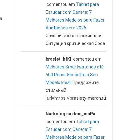
comentou em
Tablet para
Estudar com Caneta: 7
a
Melhores Modelos para Fazer
Anotações em 2026
:
Слушайте кто сталкивался
Ситуация критическая Сосе
braslet_kfKl
comentou em
Melhores Smartwatches até
500 Reais: Encontre o Seu
Modelo Ideal
: Предложите
стильный
[url=https://braslety-merch.ru
Narkolog na dom_mnPa
comentou em
Tablet para
Estudar com Caneta: 7
Melhores Modelos para Fazer